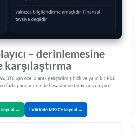
Yalnızca bilgilendirme amaçlıdır. Finansal
tavsiye değildir.
layıcı – derinlemesine
e karşılaştırma
cı
, BTC için özel olarak geliştirilmiş hızlı ve yalın bir P&L
den fazla para biriminde hesaplar ve tarayıcınızda yerel
e kaydol →
İndirimle
MEXC
’e kaydol →