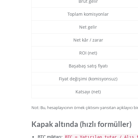
Brüt gelir
Toplam komisyonlar
Net gelir
Net kâr / zarar
ROI (net)
Başabaş satış fiyatı
Fiyat değişimi (komisyonsuz)
Katsayı (net)
Not: Bu, hesaplayıcının örnek çıktısını yansıtan açıklayıcı bir
Kapak altında (hızlı formüller)
BTC miktarı:
BTC = Yatırılan tutar / Alış 