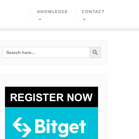
KNOWLEDGE
CONTACT
Search Button
Search
for: