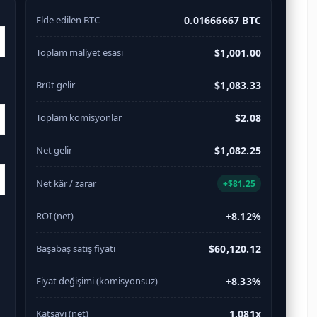
Elde edilen BTC
0.01666667 BTC
Toplam maliyet esası
$1,001.00
Brüt gelir
$1,083.33
Toplam komisyonlar
$2.08
Net gelir
$1,082.25
Net kâr / zarar
+$81.25
ROI (net)
+8.12%
Başabaş satış fiyatı
$60,120.12
Fiyat değişimi (komisyonsuz)
+8.33%
Katsayı (net)
1.081x