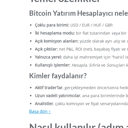
Bitcoin Yatırım Hesaplayıcı nel
Çoklu para birimi:
USD / EUR / HUF / GBP.
İki hesaplama modu:
bir fiat tutarından
veya
bir
Açık komisyon alanları:
yüzde olarak ayrı
alış
ve
Açık çıktılar:
net P&L, ROI (net), başabaş fiyatı ve 
Yalnızca yerel:
daha iyi mahremiyet için “haricî is
Kullanışlı işlemler:
Hesapla
,
Sıfırla
ve
Sonuçları 
Kimler faydalanır?
Aktif trader’lar
, gerçekleşmeden önce/sonra hedef
Uzun vadeli yatırımcılar
, ana para birimlerinde b
Analistler
, çoklu komisyon ve fiyat senaryolarında 
Başa dön ↑
Nasıl kullanılır (adım