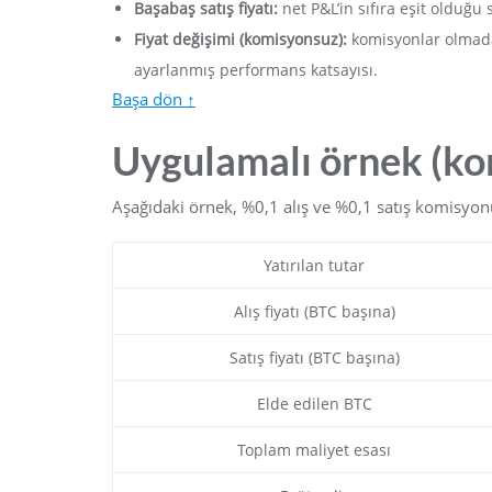
Başabaş satış fiyatı:
net P&L’in sıfıra eşit olduğu sa
Fiyat değişimi (komisyonsuz):
komisyonlar olmada
ayarlanmış performans katsayısı.
Başa dön ↑
Uygulamalı örnek (ko
Aşağıdaki örnek, %0,1 alış ve %0,1 satış komisyonu k
Yatırılan tutar
Alış fiyatı (BTC başına)
Satış fiyatı (BTC başına)
Elde edilen BTC
Toplam maliyet esası