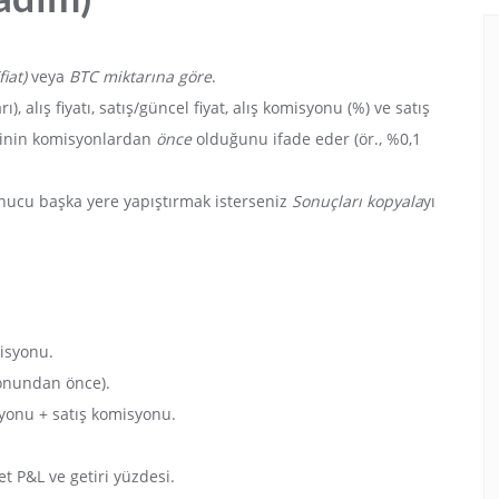
fiat)
veya
BTC miktarına göre
.
), alış fiyatı, satış/güncel fiyat, alış komisyonu (%) ve satış
erinin komisyonlardan
önce
olduğunu ifade eder (ör., %0,1
ucu başka yere yapıştırmak isterseniz
Sonuçları kopyala
yı
misyonu.
yonundan önce).
yonu + satış komisyonu.
t P&L ve getiri yüzdesi.