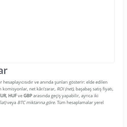
ar
r hesaplayıcısıdır ve anında şunları gösterir: elde edilen
am komisyonlar, net kâr/zarar,
ROI (net)
, başabaş satış fiyatı,
EUR
,
HUF
ve
GBP
arasında geçiş yapabilir, ayrıca iki
iat)
veya
BTC miktarına göre
. Tüm hesaplamalar yerel