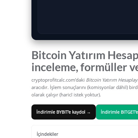
Bitcoin Yatırım Hesap
inceleme, formüller v
cryptoprofitcalc.com’daki
Bitcoin Yatırım Hesaplayı
aracıdır. İşlem sonuçlarını (komisyonlar dâhil) bir
olarak çalışır (haricî istek yoktur).
İndirimle
BYBIT
’e kaydol →
İndirimle
BITGET
’
İçindekiler