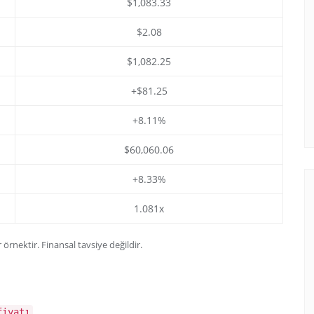
$1,083.33
$2.08
$1,082.25
+$81.25
+8.11%
$60,060.06
+8.33%
1.081x
 örnektir. Finansal tavsiye değildir.
fiyatı