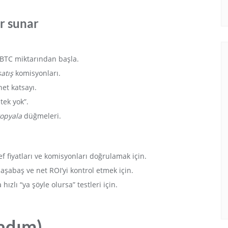
er sunar
 BTC miktarından başla.
satış
komisyonları.
net katsayı.
tek yok”.
kopyala
düğmeleri.
 fiyatları ve komisyonları doğrulamak için.
aşabaş ve net ROI’yi kontrol etmek için.
hızlı “ya şöyle olursa” testleri için.
 adım)