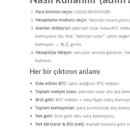
Para birimini seçin:
USD/EUR/HUF/GBP.
Hesaplama modunu seçin:
Yatırılan tutara göre (
Alanları doldurun:
yatırılan tutar (veya BTC miktarı
komisyonu (%). Not: “Yatırılan tutar”, işlem değ
komisyon →
girin).
0.1
Hesapla’ya tıklayın:
sonuçlar anında görünür. Son
kullanın.
Her bir çıktının anlamı
Elde edilen BTC:
satın aldığınız BTC miktarı.
Toplam maliyet esası:
yatırılan tutar artı alış ko
Brüt gelir:
BTC miktarı × satış fiyatı (satış komis
Toplam komisyonlar:
para biriminizde alış komis
Net gelir:
brüt gelir eksi satış komisyonu.
Net kâr/zarar & ROI (net):
maliyet esasına göre ne