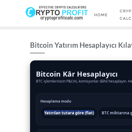
Skip
to
CRYP
HOME
content
CALC
Bitcoin Yatırım Hesaplayıcı Kıl
Bitcoin Kâr Hesaplayıcı
BTC işlemlerinizin P&L’ini, komisyonlar dâhil hesaplayın. He
Hesaplama modu
Yatırılan tutara göre (fiat)
BTC miktarına 