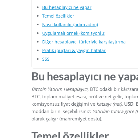
Bu hesaplayıcı ne yapar
Temel özellikler
Nasıl kullanılır (adım adım)
Uygulamalı örnek (komisyonlu)
Diğer hesaplayıcı türleriyle karşılaştırma
Pratik ipuçları & yaygın hatalar
SSS
Bu hesaplayıcı ne yap
Bitcoin Yatırım Hesaplayıcı
, BTC odaklı bir kâr/zara
BTC, toplam maliyet esası, brüt ve net gelir, topl
komisyonsuz fiyat değişimi ve
katsayı (net)
.
USD
,
moddan birini seçebilirsiniz:
Yatırılan tutara göre (f
olarak çalışır (mahremiyet dostu).
Temel özellikler