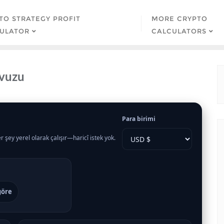
TO STRATEGY PROFIT
MORE CRYPTO
ULATOR
CALCULATORS
avuzu
Para birimi
r şey yerel olarak çalışır—haricî istek yok.
göre